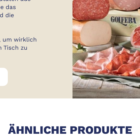
ie das
d die
, um wirklich
n Tisch zu
GOLFERA BIO
ÄHNLICHE PRODUKTE