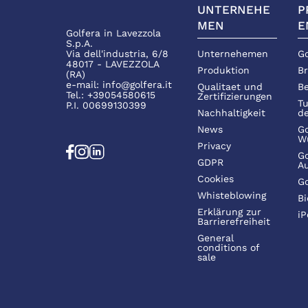
UNTERNEHE
P
MEN
E
Golfera in Lavezzola
S.p.A.
Via dell'industria, 6/8
Unternehemen
Go
48017 - LAVEZZOLA
Produktion
Br
(RA)
e-mail:
info@golfera.it
Qualitaet und
Be
Tel.:
+39054580615
Zertifizierungen
Tu
P.I. 00699130399
Nachhaltigkeit
de
News
Go
W
Privacy
Go
GDPR
Au
Cookies
Go
Whisteblowing
Bi
Erklärung zur
iP
Barrierefreiheit
General
conditions of
sale