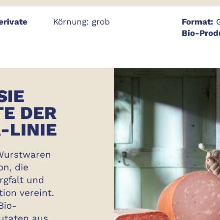
erivate
Körnung: grob
Format:
G
Bio-Prod
SIE
TE DER
-LINIE
 Wurstwaren
on, die
rgfalt und
ion vereint.
Bio-
utaten aus