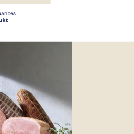
anzes
ukt