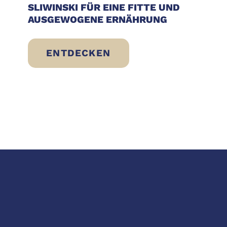
SLIWINSKI FÜR EINE FITTE UND
AUSGEWOGENE ERNÄHRUNG
ENTDECKEN
EN? FRISCHE, LEICHTE IDEEN, DIE SOFO
BRESÌ VOM RIND IN DER VERPACK