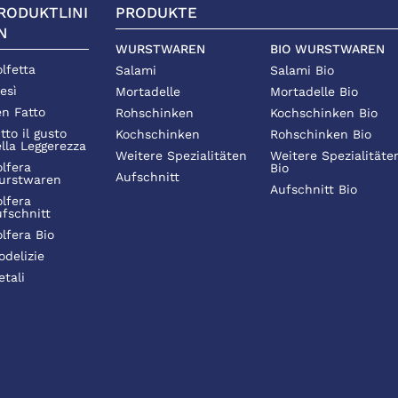
RODUKTLINI
PRODUKTE
N
WURSTWAREN
BIO WURSTWAREN
lfetta
Salami
Salami Bio
esì
Mortadelle
Mortadelle Bio
n Fatto
Rohschinken
Kochschinken Bio
tto il gusto
Kochschinken
Rohschinken Bio
lla Leggerezza
Weitere Spezialitäten
Weitere Spezialitäte
lfera
Bio
Aufschnitt
urstwaren
Aufschnitt Bio
lfera
fschnitt
lfera Bio
odelizie
etali