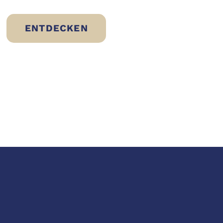
ENTDECKEN
BRESÌ VOM RIND: EINE NEUE ART VON 
RT GENUSSBEREIT SIND
UNG: DIE WAHL VON ERIC SLIWINSKI FÜR 