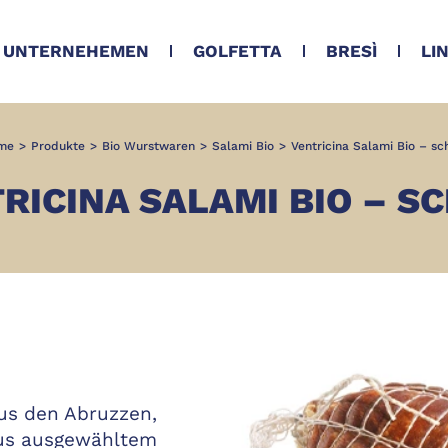
UNTERNEHEMEN
GOLFETTA
BRESÌ
LI
me
>
Produkte
>
Bio Wurstwaren
>
Salami Bio
>
Ventricina Salami Bio – sc
RICINA SALAMI BIO – S
us den Abruzzen,
aus ausgewähltem