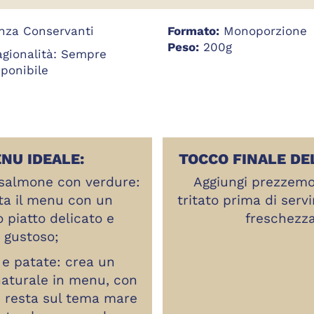
nza Conservanti
Formato:
Monoporzione
Peso:
200g
agionalità: Sempre
sponibile
NU IDEALE:
TOCCO FINALE DE
i salmone con verdure:
Aggiungi prezzemo
a il menu con un
tritato prima di servi
 piatto delicato e
freschezza
gustoso;
 e patate: crea un
naturale in menu, con
e resta sul tema mare