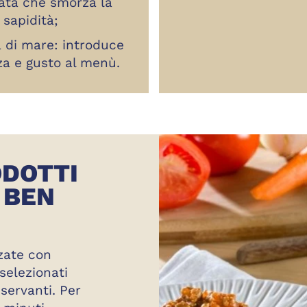
tata che smorza la
sapidità;
a di mare: introduce
za e gusto al menù.
ODOTTI
 BEN
zzate con
selezionati
servanti. Per