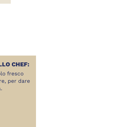
LLO CHEF:
lo fresco
re, per dare
.