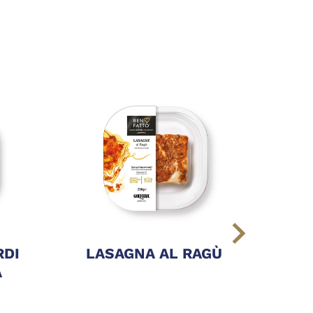
RDI
LASAGNA AL RAGÙ
LA
A