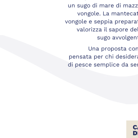
un sugo di mare di mazz
vongole. La manteca
vongole e seppia preparat
valorizza il sapore de
sugo avvolgent
Una proposta com
pensata per chi desider
di pesce semplice da ser
C
D