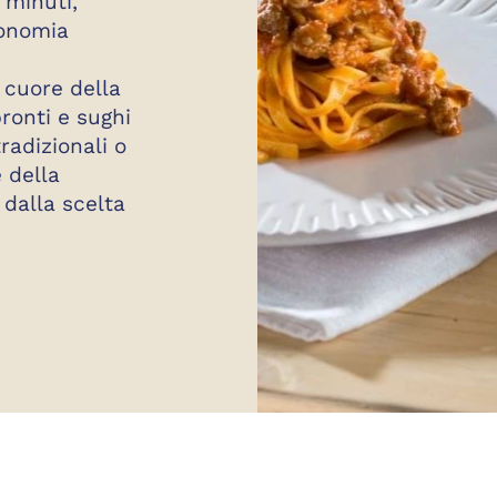
 minuti,
ronomia
 cuore della
ronti e sughi
tradizionali o
e della
 dalla scelta
N FATTO