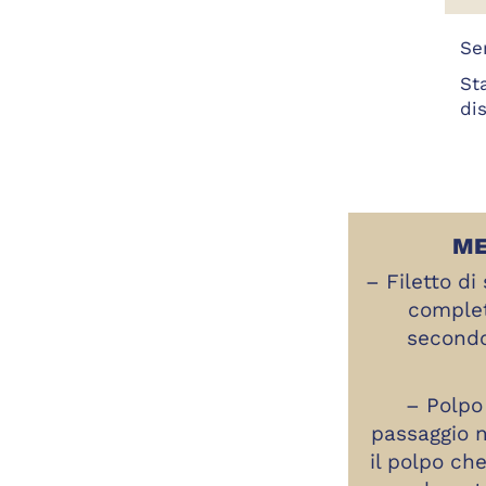
Se
St
di
ME
– Filetto d
complet
secondo
– Polpo
passaggio 
il polpo ch