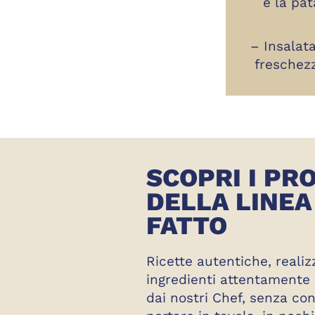
e la pa
– Insalat
freschez
SCOPRI I PR
DELLA LINEA
FATTO
Ricette autentiche, reali
ingredienti attentamente 
dai nostri Chef, senza con