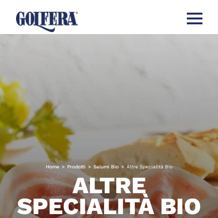
Apri men
Home
>
Prodotti
>
Salumi Bio
>
Altre Specialità Bio
ALTRE
SPECIALITÀ BIO