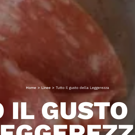
Home
>
Linee
>
Tutto il gusto della Leggerezza
 IL GUSTO
LEGGEREZZ