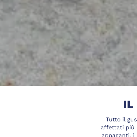
IL
Tutto il gu
affettati pi
appaganti, i