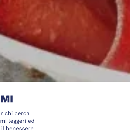
UMI
er chi cerca
mi leggeri ed
 il benessere