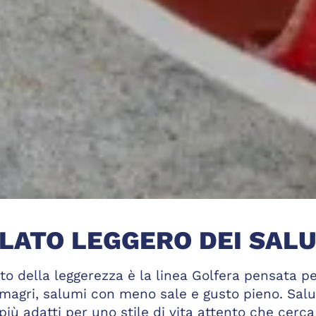
 LATO LEGGERO DEI SAL
sto della leggerezza è la linea Golfera pensata p
ù magri, salumi con meno sale e gusto pieno. Salu
 più adatti per uno stile di vita attento che cerca