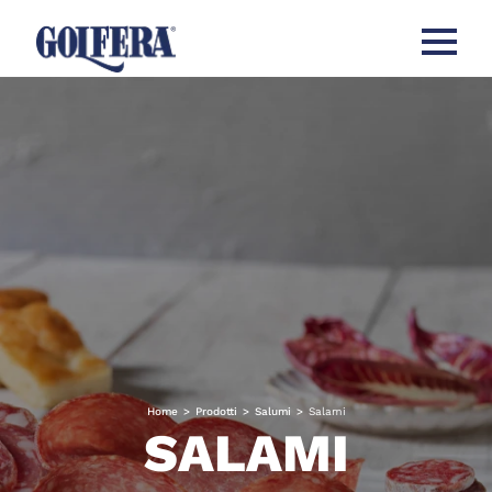
Apri men
Home
>
Prodotti
>
Salumi
>
Salami
SALAMI