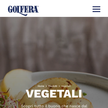
Apri men
Home
>
Prodotti
>
Vegetali
VEGETALI
Scopri tutto il buono che nasce dal