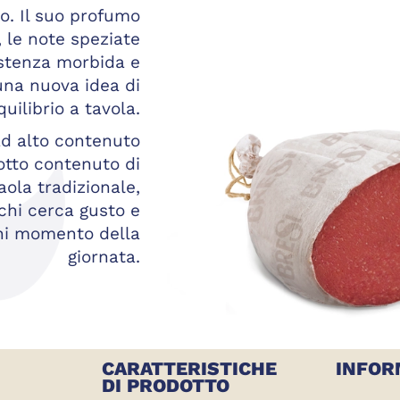
no. Il suo profumo
 le note speziate
istenza morbida e
na nuova idea di
quilibrio a tavola.
 ad alto contenuto
otto contenuto di
aola tradizionale,
 chi cerca gusto e
gni momento della
giornata.
CARATTERISTICHE
INFOR
DI PRODOTTO