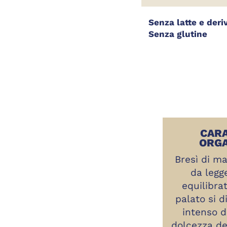
Senza latte e deri
Senza glutine
CARA
ORGA
Bresì di ma
da legg
equilibra
palato si d
intenso 
dolcezza de