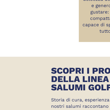
e gener
gustare:
compatta
capace di s
tutt
SCOPRI I PR
DELLA LINEA
SALUMI GOL
Storia di cura, esperienza
nostri salumi raccontano t