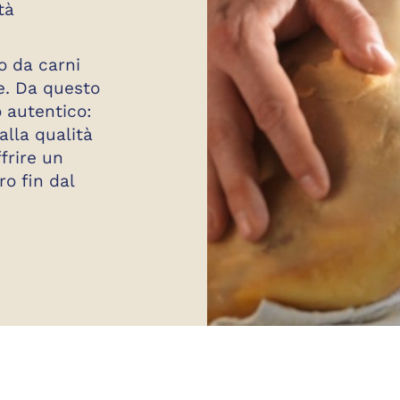
tà
o da carni
e. Da questo
o autentico:
alla qualità
ffrire un
ro fin dal
LUMI GOLFERA