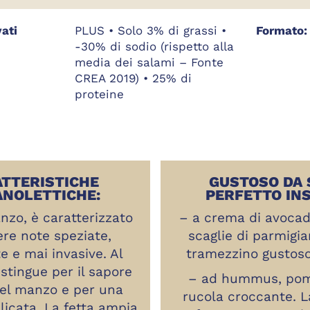
vati
PLUS • Solo 3% di grassi •
Formato:
-30% di sodio (rispetto alla
media dei salami – Fonte
CREA 2019) • 25% di
proteine
TTERISTICHE
GUSTOSO DA 
NOLETTICHE:
PERFETTO INS
nzo, è caratterizzato
– a crema di avocad
ere note speziate,
scaglie di parmigi
te e mai invasive. Al
tramezzino gustoso
istingue per il sapore
– ad hummus, pom
del manzo e per una
rucola croccante. L
licata. La fetta ampia