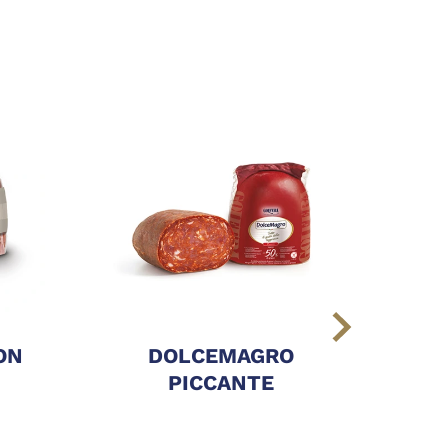
ON
DOLCEMAGRO
SA
PICCANTE