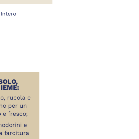
Intero
SOLO,
IEME:
o, rucola e
ano per un
 e fresco;
odorini e
a farcitura