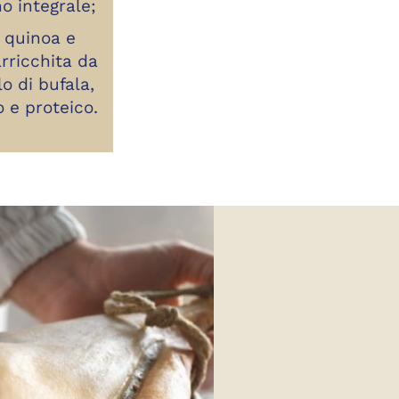
o integrale;
i quinoa e
arricchita da
o di bufala,
 e proteico.