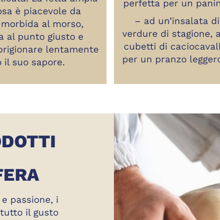
perfetta per un panin
osa è piacevole da
– ad un’insalata d
 morbida al morso,
verdure di stagione, 
 al punto giusto e
cubetti di caciocavall
prigionare lentamente
per un pranzo leggero
o il suo sapore.
ODOTTI
FERA
 e passione, i
utto il gusto