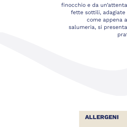
finocchio e da un’attenta
fette sottili, adagia
come appena af
salumeria, si present
pra
ALLERGENI