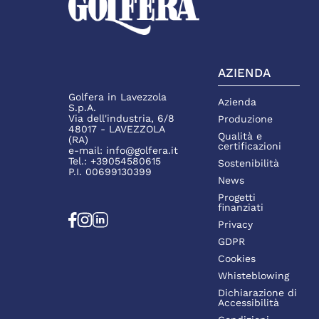
AZIENDA
Golfera in Lavezzola
Azienda
S.p.A.
Via dell'industria, 6/8
Produzione
48017 - LAVEZZOLA
Qualità e
(RA)
certificazioni
e-mail:
info@golfera.it
Tel.:
+39054580615
Sostenibilità
P.I. 00699130399
News
Progetti
finanziati
Privacy
GDPR
Cookies
Whisteblowing
Dichiarazione di
Accessibilità