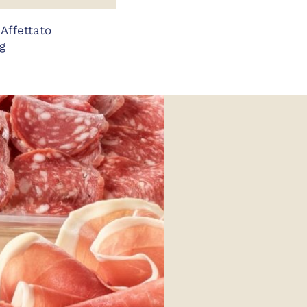
Affettato
g