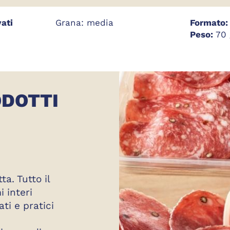
vati
Grana: media
Formato:
Peso:
70 
ODOTTI
a. Tutto il
 interi
ati e pratici