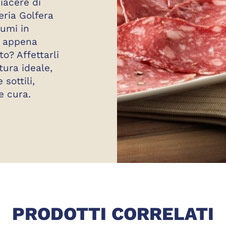
piacere di
eria Golfera
lumi in
e appena
to? Affettarli
ura ideale,
 sottili,
e cura.
FETTATI GOLFERA
PRODOTTI CORRELATI