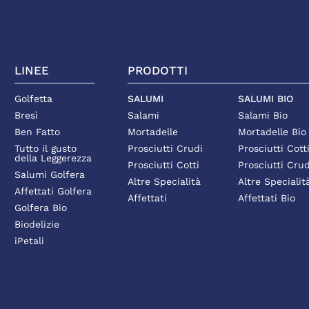
LINEE
PRODOTTI
Golfetta
SALUMI
SALUMI BIO
Bresì
Salami
Salami Bio
Ben Fatto
Mortadelle
Mortadelle Bio
Tutto il gusto
Prosciutti Crudi
Prosciutti Cott
della Leggerezza
Prosciutti Cotti
Prosciutti Crud
Salumi Golfera
Altre Specialità
Altre Specialit
Affettati Golfera
Affettati
Affettati Bio
Golfera Bio
Biodelizie
iPetali