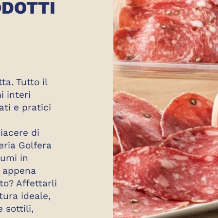
ODOTTI
a. Tutto il
 interi
ati e pratici
piacere di
eria Golfera
lumi in
e appena
to? Affettarli
ura ideale,
 sottili,