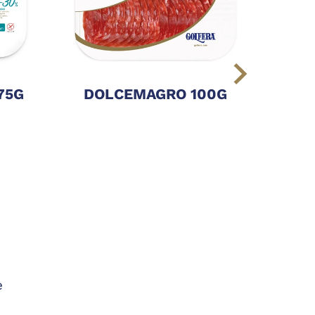
75G
DOLCEMAGRO 100G
NAT
e