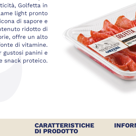
icità, Golfetta in
lame light pronto
 icona di sapore e
tenuto ridotto di
orie, offre un alto
fonte di vitamine.
 gustosi panini e
 snack proteico.
CARATTERISTICHE
INFOR
DI PRODOTTO