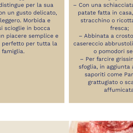
distingue per la sua
– Con una schiacciat
on un gusto delicato,
patate fatta in casa
 leggero. Morbida e
stracchino o ricott
si scioglie in bocca
fresca;
un piacere semplice e
– Abbinata a crosto
perfetto per tutta la
casereccio abbrustoli
famiglia.
o pomodori se
– Per farcire grissi
sfoglia, in aggiunta
saporiti come Pa
grattugiato o s
affumicata