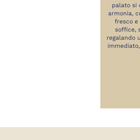
palato si 
armonia, c
fresco e
soffice, 
regalando 
immediato, 