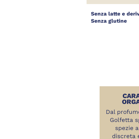
Senza latte e deri
Senza glutine
CARA
ORGA
Dal profumo
Golfetta s
spezie 
discreta 