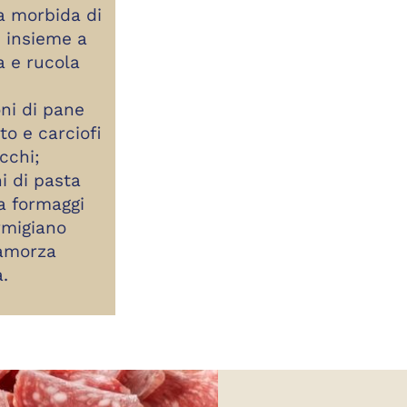
a morbida di
, insieme a
a e rucola
ni di pane
to e carciofi
cchi;
ni di pasta
 a formaggi
rmigiano
camorza
.