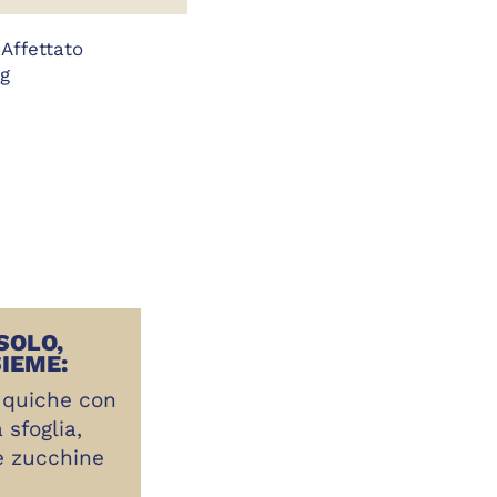
Affettato
g
SOLO,
IEME:
 quiche con
 sfoglia,
e zucchine