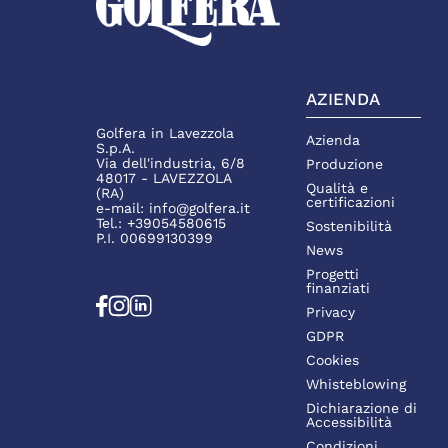
AZIENDA
Golfera in Lavezzola
Azienda
S.p.A.
Via dell'industria, 6/8
Produzione
48017 - LAVEZZOLA
Qualità e
(RA)
certificazioni
e-mail:
info@golfera.it
Tel.:
+39054580615
Sostenibilità
P.I. 00699130399
News
Progetti
finanziati
Privacy
GDPR
Cookies
Whisteblowing
Dichiarazione di
Accessibilità
Condizioni