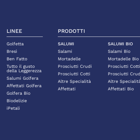
LINEE
PRODOTTI
Golfetta
SALUMI
SALUMI BIO
Bresì
Salami
Salami Bio
Ben Fatto
Mortadelle
Mortadelle Bio
Tutto il gusto
Prosciutti Crudi
Prosciutti Cott
della Leggerezza
Prosciutti Cotti
Prosciutti Crud
Salumi Golfera
Altre Specialità
Altre Specialit
Affettati Golfera
Affettati
Affettati Bio
Golfera Bio
Biodelizie
iPetali