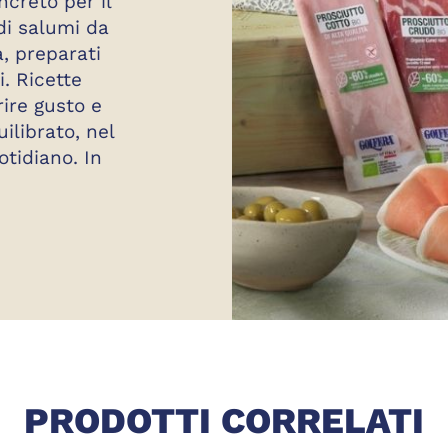
ncreto per il
di salumi da
a, preparati
i. Ricette
rire gusto e
ilibrato, nel
otidiano. In
DELIZIE
PRODOTTI CORRELATI