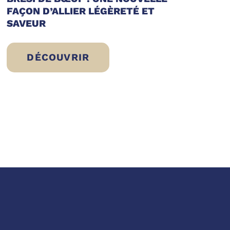
FAÇON D’ALLIER LÉGÈRETÉ ET
SAVEUR
DÉCOUVRIR
 DÉGUSTER
BRESÌ DE BŒUF : UNE NOUVELLE FAÇO
 CHOIX D’ERIC SLIWINSKI POUR UNE ALIM