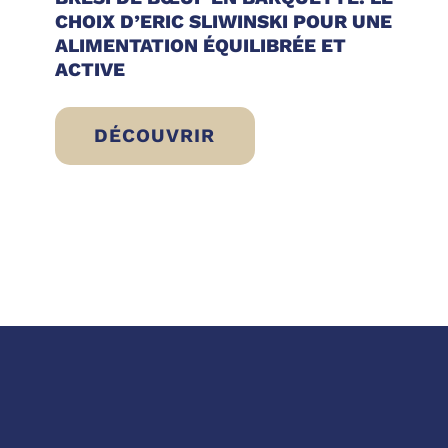
CHOIX D’ERIC SLIWINSKI POUR UNE
ALIMENTATION ÉQUILIBRÉE ET
ACTIVE
DÉCOUVRIR
 IDÉES FRAÎCHES, LÉGÈRES ET PRÊTES À
BRESÌ DE BŒUF EN BARQUETTE: LE