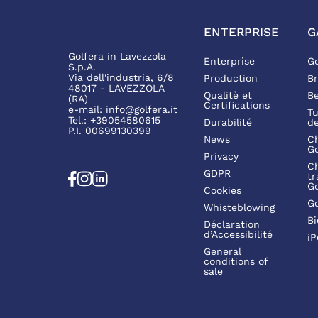
ENTERPRISE
G
Golfera in Lavezzola
Enterprise
Go
S.p.A.
Via dell'industria, 6/8
Production
Br
48017 - LAVEZZOLA
Qualitè et
Be
(RA)
Certifications
e-mail:
info@golfera.it
Tu
Tel.:
+39054580615
Durabilité
de
P.I. 00699130399
News
Ch
Go
Privacy
Ch
GDPR
tr
Go
Cookies
Go
Whisteblowing
Bi
Déclaration
d’Accessibilité
iP
General
conditions of
sale