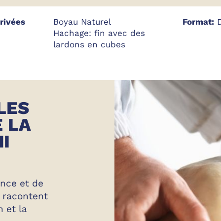
érivées
Boyau Naturel
Format:
D
Hachage: fin avec des
lardons en cubes
LES
 LA
I
ence et de
s racontent
n et la