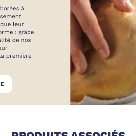
aborées à
eusement
 que leur
orme : grâce
alité de nos
eur
 la première
CHARCUTERIE GOLFERA
NE
PRODUITS ASSOCIÉS