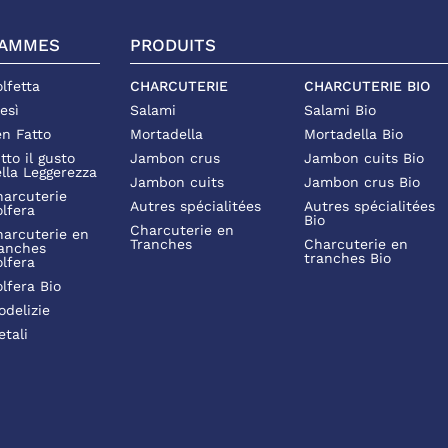
AMMES
PRODUITS
lfetta
CHARCUTERIE
CHARCUTERIE BIO
esì
Salami
Salami Bio
n Fatto
Mortadella
Mortadella Bio
tto il gusto
Jambon crus
Jambon cuits Bio
lla Leggerezza
Jambon cuits
Jambon crus Bio
arcuterie
Autres spécialitées
Autres spécialitées
lfera
Bio
Charcuterie en
arcuterie en
Tranches
Charcuterie en
anches
tranches Bio
lfera
lfera Bio
odelizie
etali