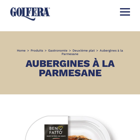
Ouvrir l
Home
>
Produits
>
Gastronomie
>
Deuxième plat
>
Aubergines à la
Parmesane
AUBERGINES À LA
PARMESANE